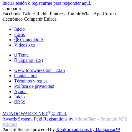
Iniciar sesión o registrarme para responder aquí.
Compartir:
Facebook
Twitter
Reddit
Pinterest
Tumblr
WhatsApp
Correo
electrónico
Compartir
Enlace
Inicio
Foros
🔞 Contenido X
Videos xxx
Tema
Español (ES)
www.forowarez.top - 2026
Contáctanos
Términos y reglas
Política de privacidad
Ayuda
Inicio
RSS
®
MUNDOWAREZ.NET
© 2023.
Awards System, Paid Registrations by
AddonFlare - Premium XF2
Addons
Parts of this site powered by
XenForo add-ons by Dadparvar™